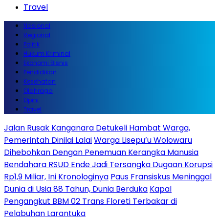
Travel
Nasional
Regional
Politik
Hukum Kriminal
Ekonomi Bisnis
Pendidikan
Kesehatan
Olahraga
Opini
Travel
Jalan Rusak Kanganara Detukeli Hambat Warga,
Pemerintah Dinilai Lalai
Warga Lisepu’u Wolowaru
Dihebohkan Dengan Penemuan Kerangka Manusia
Bendahara RSUD Ende Jadi Tersangka Dugaan Korupsi
Rp1,9 Miliar, Ini Kronologinya
Paus Fransiskus Meninggal
Dunia di Usia 88 Tahun, Dunia Berduka
Kapal
Pengangkut BBM 02 Trans Floreti Terbakar di
Pelabuhan Larantuka