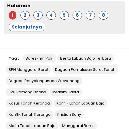
Halaman :
1
2
3
4
5
6
7
8
Selanjutnya
Tag :
Bareskrim Polri
Berita Labuan Bajo Terbaru
BPN Manggarai Barat
Dugaan Pemalsuan Surat Tanah
Dugaan Penyalahgunaan Wewenang
Haji Ramang Ishaka
Ibrahim Hanta
Kasus Tanah Keranga
Konflik Lahan Labuan Bajo
Konflik Tanah Keranga
Kristian Sony
Mafia Tanah Labuan Bajo
Manggarai Barat