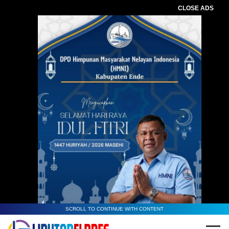
CLOSE ADS
Baca Juga :
Rekam Jejak Sengketa
Tanah dan Laporan Hukum Pater Marsel
Ogot Kembali Jadi Sorotan Publik
Labuan Bajo
SCROLL TO CONTINUE WITH CONTENT