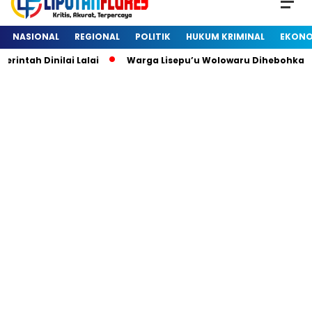
NASIONAL
REGIONAL
POLITIK
HUKUM KRIMINAL
EKONO
ah Dinilai Lalai
Warga Lisepu’u Wolowaru Dihebohkan De