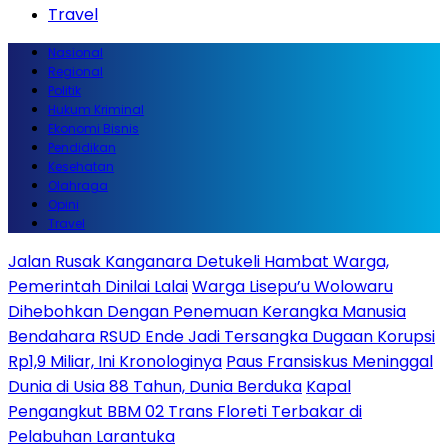
Travel
Nasional
Regional
Politik
Hukum Kriminal
Ekonomi Bisnis
Pendidikan
Kesehatan
Olahraga
Opini
Travel
Jalan Rusak Kanganara Detukeli Hambat Warga,
Pemerintah Dinilai Lalai
Warga Lisepu’u Wolowaru
Dihebohkan Dengan Penemuan Kerangka Manusia
Bendahara RSUD Ende Jadi Tersangka Dugaan Korupsi
Rp1,9 Miliar, Ini Kronologinya
Paus Fransiskus Meninggal
Dunia di Usia 88 Tahun, Dunia Berduka
Kapal
Pengangkut BBM 02 Trans Floreti Terbakar di
Pelabuhan Larantuka