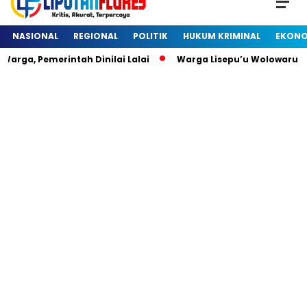
NASIONAL
REGIONAL
POLITIK
HUKUM KRIMINAL
EKONO
a, Pemerintah Dinilai Lalai
Warga Lisepu’u Wolowaru Dih