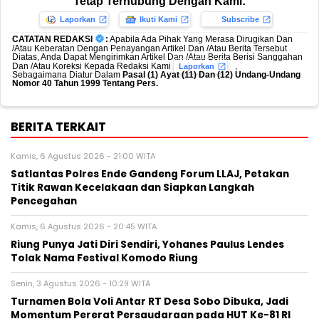
Tetap Terhubung Dengan Kami:
Laporkan
Ikuti Kami
Subscribe
CATATAN REDAKSI
:
Apabila Ada Pihak Yang Merasa Dirugikan Dan
/Atau Keberatan Dengan Penayangan Artikel Dan /Atau Berita Tersebut
Diatas, Anda Dapat Mengirimkan Artikel Dan /Atau Berita Berisi Sanggahan
Dan /Atau Koreksi Kepada Redaksi Kami
,
Laporkan
Sebagaimana Diatur Dalam
Pasal (1) Ayat (11) Dan (12) Undang-Undang
Nomor 40 Tahun 1999 Tentang Pers.
BERITA TERKAIT
Kamis, 6 Agustus 2026 - 21:00 WITA
Satlantas Polres Ende Gandeng Forum LLAJ, Petakan
Titik Rawan Kecelakaan dan Siapkan Langkah
Pencegahan
Kamis, 6 Agustus 2026 - 20:45 WITA
Riung Punya Jati Diri Sendiri, Yohanes Paulus Lendes
Tolak Nama Festival Komodo Riung
Senin, 3 Agustus 2026 - 10:29 WITA
Turnamen Bola Voli Antar RT Desa Sobo Dibuka, Jadi
Momentum Pererat Persaudaraan pada HUT Ke-81 RI