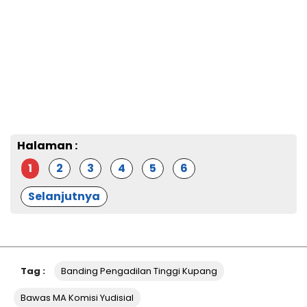
Halaman :
1
2
3
4
5
6
Selanjutnya
Tag :
Banding Pengadilan Tinggi Kupang
Bawas MA Komisi Yudisial