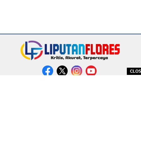
CLO
DITERBITKAN OLEH PT. MIRATIN GROUP INDONESIA
PEDOMAN MEDIA CYBER
REDAKSI
COPYRIGHT © 2026 LIPUTANFLORES.COM - ALL RIGHTS RESERVED