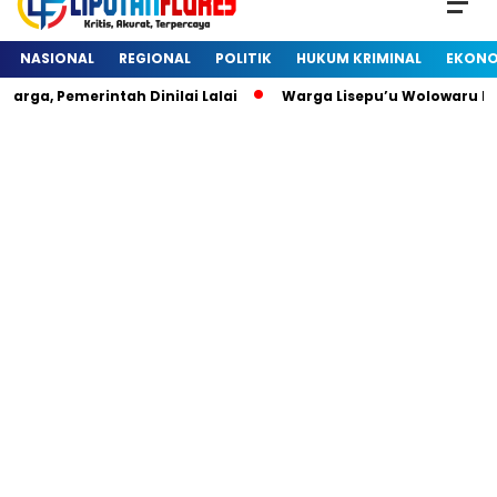
NASIONAL
REGIONAL
POLITIK
HUKUM KRIMINAL
EKONO
rga, Pemerintah Dinilai Lalai
Warga Lisepu’u Wolowaru D