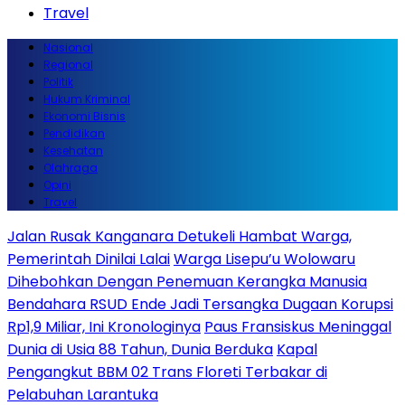
Travel
Nasional
Regional
Politik
Hukum Kriminal
Ekonomi Bisnis
Pendidikan
Kesehatan
Olahraga
Opini
Travel
Jalan Rusak Kanganara Detukeli Hambat Warga,
Pemerintah Dinilai Lalai
Warga Lisepu’u Wolowaru
Dihebohkan Dengan Penemuan Kerangka Manusia
Bendahara RSUD Ende Jadi Tersangka Dugaan Korupsi
Rp1,9 Miliar, Ini Kronologinya
Paus Fransiskus Meninggal
Dunia di Usia 88 Tahun, Dunia Berduka
Kapal
Pengangkut BBM 02 Trans Floreti Terbakar di
Pelabuhan Larantuka