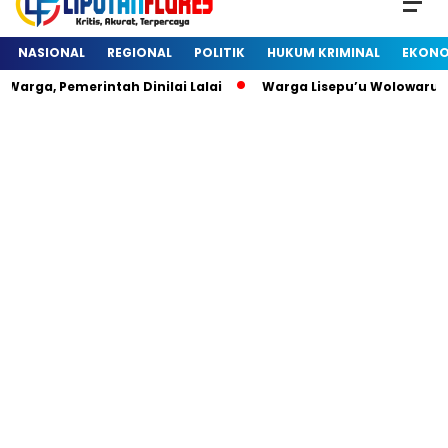
NASIONAL
REGIONAL
POLITIK
HUKUM KRIMINAL
EKONO
arga, Pemerintah Dinilai Lalai
Warga Lisepu’u Wolowaru 