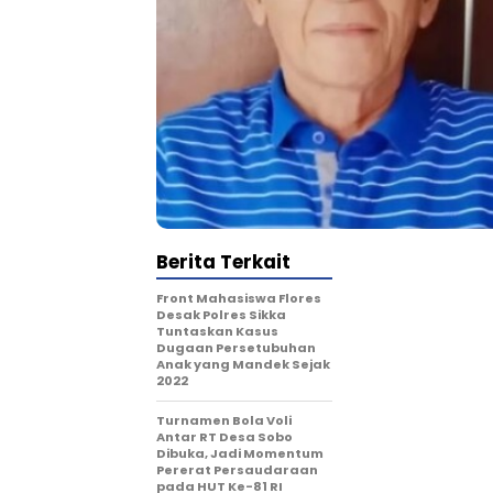
Berita Terkait
Front Mahasiswa Flores
Desak Polres Sikka
Tuntaskan Kasus
Dugaan Persetubuhan
Anak yang Mandek Sejak
2022
Turnamen Bola Voli
Antar RT Desa Sobo
Dibuka, Jadi Momentum
Pererat Persaudaraan
pada HUT Ke-81 RI