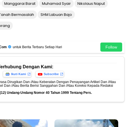
Manggarai Barat
Muhamad Syair
Nikolaus Naput
t Tanah Bermasalah
SHM Labuan Bajo
orang
Follow
.Com
untuk Berita Terbaru Setiap Hari
Terhubung Dengan Kami:
Ikuti Kami
Subscribe
rasa Dirugikan Dan /Atau Keberatan Dengan Penayangan Artikel Dan /Atau
ikel Dan /Atau Berita Berisi Sanggahan Dan /Atau Koreksi Kepada Redaksi
n (12) Undang-Undang Nomor 40 Tahun 1999 Tentang Pers.