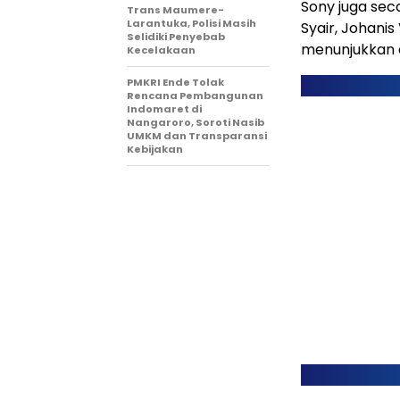
Sony juga se
Trans Maumere-
Larantuka, Polisi Masih
Syair, Johani
Selidiki Penyebab
menunjukkan d
Kecelakaan
PMKRI Ende Tolak
Rencana Pembangunan
Indomaret di
Nangaroro, Soroti Nasib
UMKM dan Transparansi
Kebijakan