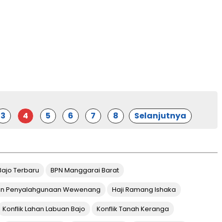
3
4
5
6
7
8
Selanjutnya
Bajo Terbaru
BPN Manggarai Barat
n Penyalahgunaan Wewenang
Haji Ramang Ishaka
Konflik Lahan Labuan Bajo
Konflik Tanah Keranga