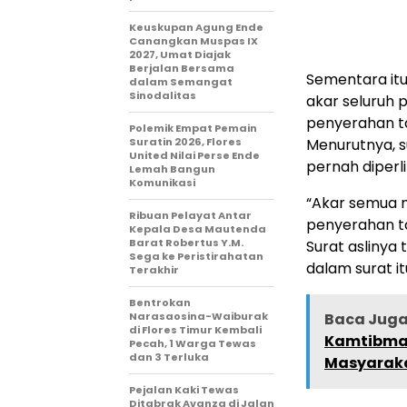
Keuskupan Agung Ende
Canangkan Muspas IX
2027, Umat Diajak
Berjalan Bersama
Sementara itu,
dalam Semangat
Sinodalitas
akar seluruh 
penyerahan ta
Polemik Empat Pemain
Suratin 2026, Flores
Menurutnya, s
United Nilai Perse Ende
pernah diperl
Lemah Bangun
Komunikasi
“Akar semua m
Ribuan Pelayat Antar
penyerahan ta
Kepala Desa Mautenda
Barat Robertus Y.M.
Surat aslinya 
Sega ke Peristirahatan
dalam surat it
Terakhir
Bentrokan
Narasaosina-Waiburak
Baca Juga 
di Flores Timur Kembali
Kamtibmas
Pecah, 1 Warga Tewas
dan 3 Terluka
Masyarak
Pejalan Kaki Tewas
Ditabrak Avanza di Jalan