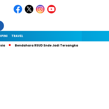
OPINI
TRAVEL
Bendahara RSUD Ende Jadi Tersangka Dugaan Korupsi Rp1,9 Milia