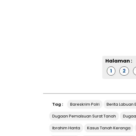
Halaman :
1
2
Tag :
Bareskrim Polri
Berita Labuan 
Dugaan Pemalsuan Surat Tanah
Dugaa
Ibrahim Hanta
Kasus Tanah Keranga