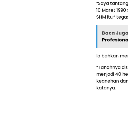
“Saya tantang
10 Maret 1990
SHM itu,” tega
Baca Juga 
Profesiona
Ia bahkan men
“Tanahnya dise
menjadi 40 he
keanehan dan 
katanya.