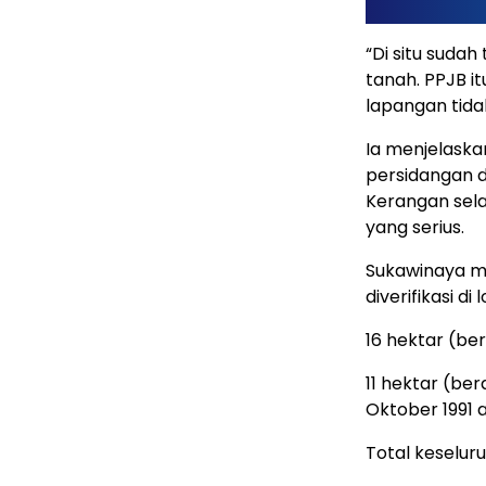
“Di situ sudah
tanah. PPJB it
lapangan tidak
Ia menjelaska
persidangan di
Kerangan sela
yang serius.
Sukawinaya me
diverifikasi di
16 hektar (be
11 hektar (ber
Oktober 1991 
Total keselur