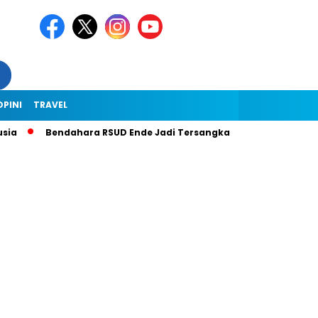
OPINI
TRAVEL
Bendahara RSUD Ende Jadi Tersangka Dugaan Korupsi Rp1,9 Mili