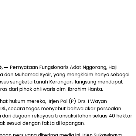
, —
Pernyataan Fungsionaris Adat Nggorang, Haji
a dan Muhamad Syair, yang mengklaim hanya sebagai
kasus sengketa tanah Kerangan, langsung mendapat
s dari pihak ahli waris alm. Ibrahim Hanta.
ihat hukum mereka, Irjen Pol (P) Drs. I Wayan
.Si., secara tegas menyebut bahwa akar persoalan
a dari dugaan rekayasa transaksi lahan seluas 40 hektar
idak sesuai dengan fakta di lapangan.
gan pers yang diterima media ini, Irjen Sukawinaya