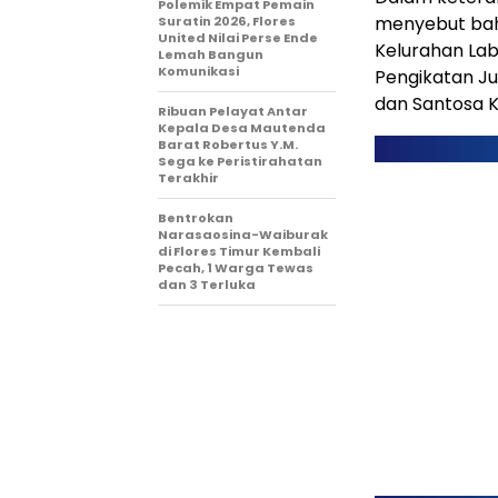
Polemik Empat Pemain
menyebut bahw
Suratin 2026, Flores
United Nilai Perse Ende
Kelurahan Lab
Lemah Bangun
Komunikasi
Pengikatan Ju
dan Santosa K
Ribuan Pelayat Antar
Kepala Desa Mautenda
Barat Robertus Y.M.
Sega ke Peristirahatan
Terakhir
Bentrokan
Narasaosina-Waiburak
di Flores Timur Kembali
Pecah, 1 Warga Tewas
dan 3 Terluka