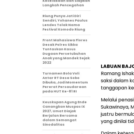
Kecelakaan dan Siapkan
Langkah Pencegahan
Riung Punya Jati Diri
Sendiri, Yohanes Paulus
Lendes Tolak Nama
Festival Komodo Riung
Front Mahasiswa Flores
Desak Polres Sikka
Tuntaskan Kasus
Dugaan Persetubuhan
Anak yang Mandek Sejak
2022
LABUAN BAJO
Ramang Ishak
Turnamen Bola Voli
Antar RT Desa Sobo
saksi dalam 
Dibuka, Jadi Momentum
Pererat Persaudaraan
tanggapan kera
pada HUT Ke-81 RI
Melalui penas
Keuskupan Agung Ende
Sukawinaya, M
Canangkan Muspas IX
2027, Umat Diajak
justru bermul
Berjalan Bersama
dalam Semangat
yang dinilai t
Sinodalitas
Dalam keteran