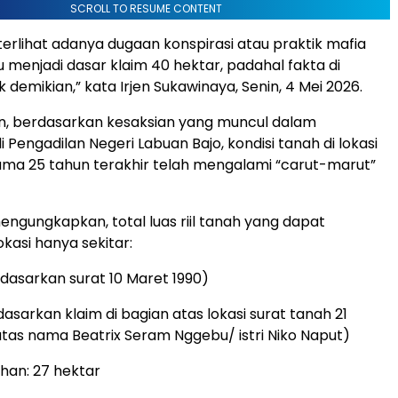
SCROLL TO RESUME CONTENT
 terlihat adanya dugaan konspirasi atau praktik mafia
u menjadi dasar klaim 40 hektar, padahal fakta di
 demikian,” kata Irjen Sukawinaya, Senin, 4 Mei 2026.
n, berdasarkan kesaksian yang muncul dalam
 Pengadilan Negeri Labuan Bajo, kondisi tanah di lokasi
ma 25 tahun terakhir telah mengalami “carut-marut”
ngungkapkan, total luas riil tanah yang dapat
 lokasi hanya sekitar:
rdasarkan surat 10 Maret 1990)
dasarkan klaim di bagian atas lokasi surat tanah 21
atas nama Beatrix Seram Nggebu/ istri Niko Naput)
uhan: 27 hektar