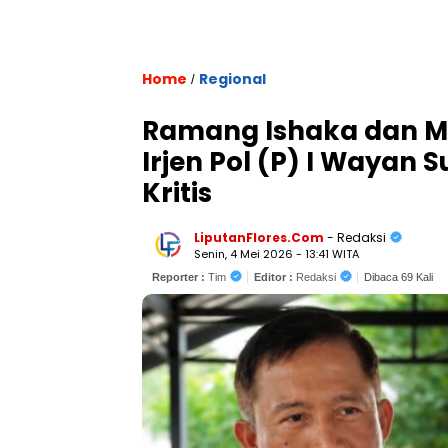
Home
Regional
/
Ramang Ishaka dan Muh
Irjen Pol (P) I Waya
Kritis
LiputanFlores.Com
- Redaksi
Senin, 4 Mei 2026 - 13:41 WITA
Reporter :
Tim
Editor :
Redaksi
Dibaca 69 Kali