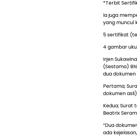
*Terbit Serti
Ia juga memp
yang muncul 
5 sertifikat (
4 gambar ukur
Irjen Sukawin
(Sestama) BNN
dua dokumen 
Pertama; Sura
dokumen asli)
Kedua; Surat 
Beatrix Seram 
“Dua dokumen 
ada kejelasan