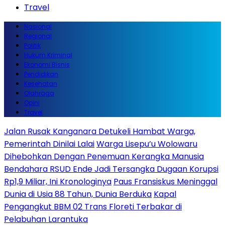
Travel
Nasional
Regional
Politik
Hukum Kriminal
Ekonomi Bisnis
Pendidikan
Kesehatan
Olahraga
Opini
Travel
Jalan Rusak Kanganara Detukeli Hambat Warga,
Pemerintah Dinilai Lalai
Warga Lisepu’u Wolowaru
Dihebohkan Dengan Penemuan Kerangka Manusia
Bendahara RSUD Ende Jadi Tersangka Dugaan Korupsi
Rp1,9 Miliar, Ini Kronologinya
Paus Fransiskus Meninggal
Dunia di Usia 88 Tahun, Dunia Berduka
Kapal
Pengangkut BBM 02 Trans Floreti Terbakar di
Pelabuhan Larantuka