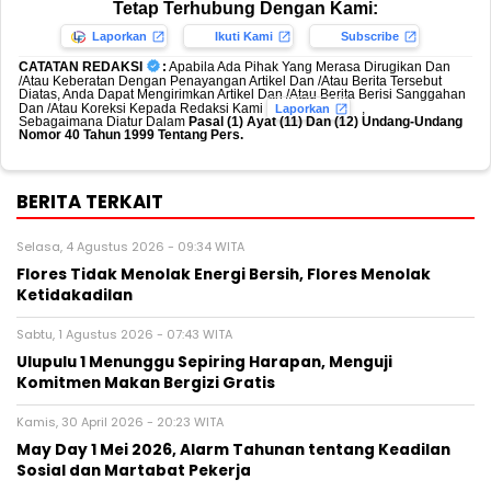
Tetap Terhubung Dengan Kami:
Laporkan
Ikuti Kami
Subscribe
CATATAN REDAKSI
:
Apabila Ada Pihak Yang Merasa Dirugikan Dan
/Atau Keberatan Dengan Penayangan Artikel Dan /Atau Berita Tersebut
Diatas, Anda Dapat Mengirimkan Artikel Dan /Atau Berita Berisi Sanggahan
Dan /Atau Koreksi Kepada Redaksi Kami
,
Laporkan
Sebagaimana Diatur Dalam
Pasal (1) Ayat (11) Dan (12) Undang-Undang
Nomor 40 Tahun 1999 Tentang Pers.
BERITA TERKAIT
Selasa, 4 Agustus 2026 - 09:34 WITA
Flores Tidak Menolak Energi Bersih, Flores Menolak
Ketidakadilan
Sabtu, 1 Agustus 2026 - 07:43 WITA
Ulupulu 1 Menunggu Sepiring Harapan, Menguji
Komitmen Makan Bergizi Gratis
Kamis, 30 April 2026 - 20:23 WITA
May Day 1 Mei 2026, Alarm Tahunan tentang Keadilan
Sosial dan Martabat Pekerja