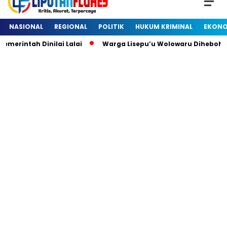
NASIONAL
REGIONAL
POLITIK
HUKUM KRIMINAL
EKONO
intah Dinilai Lalai
Warga Lisepu’u Wolowaru Dihebohkan