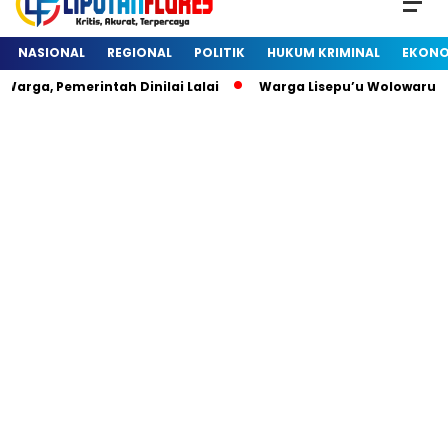
NASIONAL
REGIONAL
POLITIK
HUKUM KRIMINAL
EKONO
rga, Pemerintah Dinilai Lalai
Warga Lisepu’u Wolowaru D