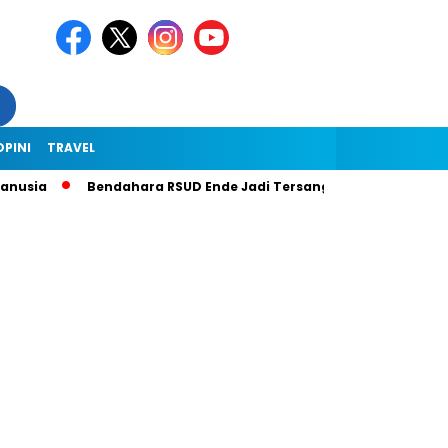
OPINI
TRAVEL
usia
Bendahara RSUD Ende Jadi Tersangka Dugaan Korupsi Rp