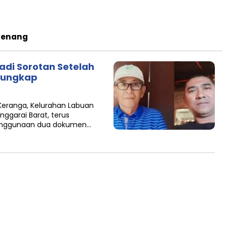
wenang
adi Sorotan Setelah
rungkap
 Keranga, Kelurahan Labuan
garai Barat, terus
enggunaan dua dokumen…