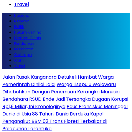
Travel
Nasional
Regional
Politik
Hukum Kriminal
Ekonomi Bisnis
Pendidikan
Kesehatan
Olahraga
Opini
Travel
Jalan Rusak Kanganara Detukeli Hambat Warga,
Pemerintah Dinilai Lalai
Warga Lisepu’u Wolowaru
Dihebohkan Dengan Penemuan Kerangka Manusia
Bendahara RSUD Ende Jadi Tersangka Dugaan Korupsi
Rp1,9 Miliar, Ini Kronologinya
Paus Fransiskus Meninggal
Dunia di Usia 88 Tahun, Dunia Berduka
Kapal
Pengangkut BBM 02 Trans Floreti Terbakar di
Pelabuhan Larantuka