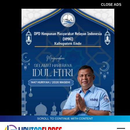
CLOSE ADS
Baca Juga :
Juventus Prima Yoris Kago,
Apresiasi Retret Kepala Daerah di
Magelang, Upaya Sinergi Pusat dan
Daerah
SCROLL TO CONTINUE WITH CONTENT