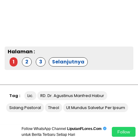
Halaman :
1
2
3
Selanjutnya
Tag :
Lic.
RD. Dr. Agustinus Manfred Habur
Sidang Pastoral
Theol
Ut Mundus Salvetur Per Ipsum
Follow WhatsApp Channel
LiputanFLores.Com
Follow
untuk Berita Terbaru Setiap Hari