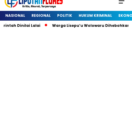
NASIONAL
REGIONAL
POLITIK
HUKUM KRIMINAL
EKONO
h Dinilai Lalai
Warga Lisepu’u Wolowaru Dihebohkan De