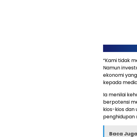
“Kami tidak m
Namun invest
ekonomi yang 
kepada media,
Ia menilai ke
berpotensi m
kios-kios dan
penghidupan 
Baca Juga 