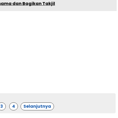
sama dan Bagikan Takjil
3
4
Selanjutnya