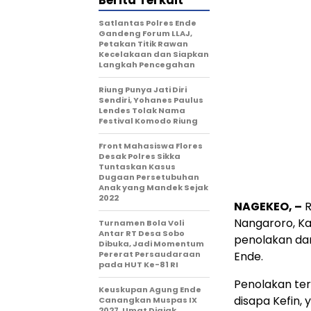
Berita Terkait
Satlantas Polres Ende
Gandeng Forum LLAJ,
Petakan Titik Rawan
Kecelakaan dan Siapkan
Langkah Pencegahan
Riung Punya Jati Diri
Sendiri, Yohanes Paulus
Lendes Tolak Nama
Festival Komodo Riung
Front Mahasiswa Flores
Desak Polres Sikka
Tuntaskan Kasus
Dugaan Persetubuhan
Anak yang Mandek Sejak
2022
NAGEKEO, –
R
Nangaroro, K
Turnamen Bola Voli
Antar RT Desa Sobo
penolakan da
Dibuka, Jadi Momentum
Pererat Persaudaraan
Ende.
pada HUT Ke-81 RI
Penolakan ter
Keuskupan Agung Ende
disapa Kefin
Canangkan Muspas IX
2027, Umat Diajak