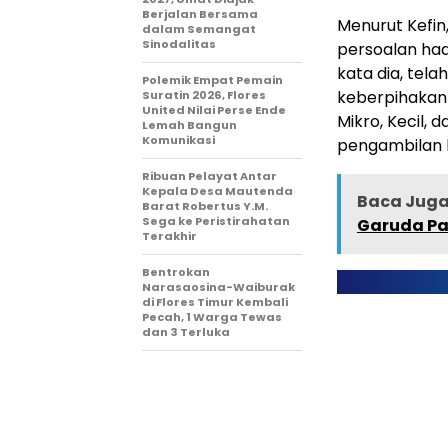
Berjalan Bersama
Menurut Kefin
dalam Semangat
Sinodalitas
persoalan hadi
kata dia, te
Polemik Empat Pemain
keberpihakan 
Suratin 2026, Flores
United Nilai Perse Ende
Mikro, Kecil,
Lemah Bangun
Komunikasi
pengambilan k
Ribuan Pelayat Antar
Kepala Desa Mautenda
Baca Juga 
Barat Robertus Y.M.
Sega ke Peristirahatan
Garuda Pa
Terakhir
Bentrokan
Narasaosina-Waiburak
di Flores Timur Kembali
Pecah, 1 Warga Tewas
dan 3 Terluka