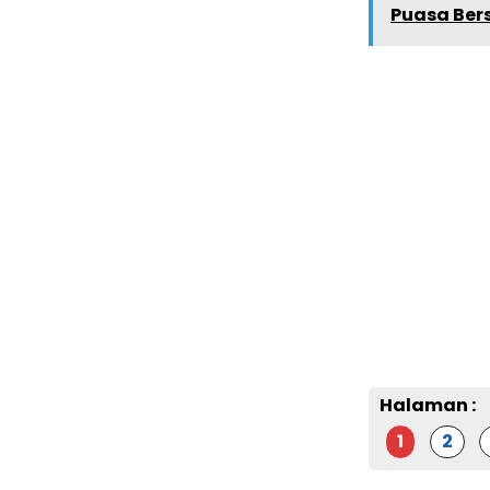
Puasa Ber
Halaman :
1
2