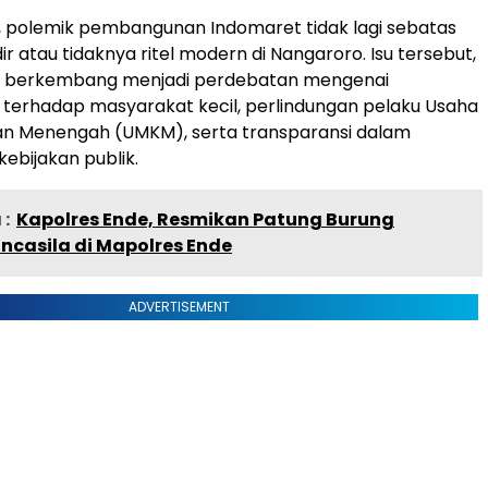
, polemik pembangunan Indomaret tidak lagi sebatas
r atau tidaknya ritel modern di Nangaroro. Isu tersebut,
lah berkembang menjadi perdebatan mengenai
terhadap masyarakat kecil, perlindungan pelaku Usaha
 dan Menengah (UMKM), serta transparansi dalam
ebijakan publik.
:
Kapolres Ende, Resmikan Patung Burung
ncasila di Mapolres Ende
ADVERTISEMENT