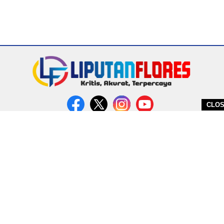
CLO
DITERBITKAN OLEH PT. MIRATIN GROUP INDONESIA
PEDOMAN MEDIA CYBER
REDAKSI
COPYRIGHT © 2026 LIPUTANFLORES.COM - ALL RIGHTS RESERVED