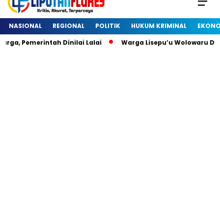
NASIONAL
REGIONAL
POLITIK
HUKUM KRIMINAL
EKONO
ga, Pemerintah Dinilai Lalai
Warga Lisepu’u Wolowaru Di