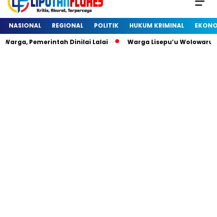
NASIONAL
REGIONAL
POLITIK
HUKUM KRIMINAL
EKONO
arga, Pemerintah Dinilai Lalai
Warga Lisepu’u Wolowaru 