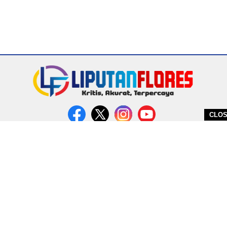
CLO
DITERBITKAN OLEH PT. MIRATIN GROUP INDONESIA
PEDOMAN MEDIA CYBER
REDAKSI
COPYRIGHT © 2026 LIPUTANFLORES.COM - ALL RIGHTS RESERVED