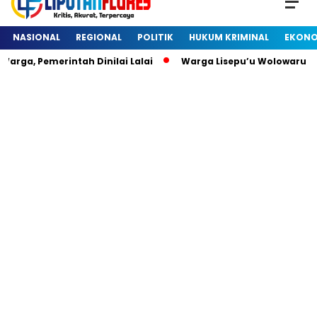
NASIONAL
REGIONAL
POLITIK
HUKUM KRIMINAL
EKONO
rga, Pemerintah Dinilai Lalai
Warga Lisepu’u Wolowaru D