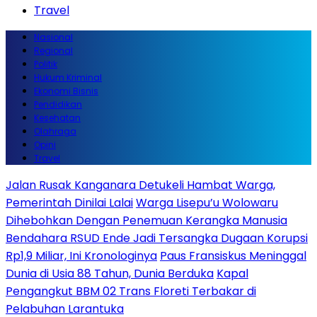
Travel
Nasional
Regional
Politik
Hukum Kriminal
Ekonomi Bisnis
Pendidikan
Kesehatan
Olahraga
Opini
Travel
Jalan Rusak Kanganara Detukeli Hambat Warga,
Pemerintah Dinilai Lalai
Warga Lisepu’u Wolowaru
Dihebohkan Dengan Penemuan Kerangka Manusia
Bendahara RSUD Ende Jadi Tersangka Dugaan Korupsi
Rp1,9 Miliar, Ini Kronologinya
Paus Fransiskus Meninggal
Dunia di Usia 88 Tahun, Dunia Berduka
Kapal
Pengangkut BBM 02 Trans Floreti Terbakar di
Pelabuhan Larantuka