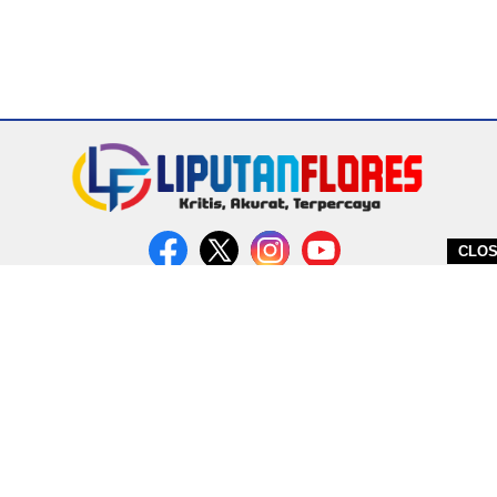
CLO
DITERBITKAN OLEH PT. MIRATIN GROUP INDONESIA
PEDOMAN MEDIA CYBER
REDAKSI
COPYRIGHT © 2026 LIPUTANFLORES.COM - ALL RIGHTS RESERVED