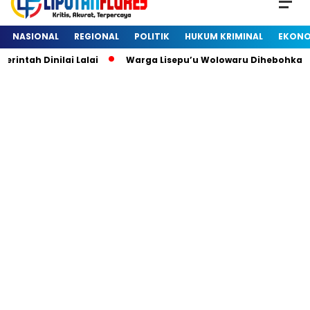
NASIONAL
REGIONAL
POLITIK
HUKUM KRIMINAL
EKONO
intah Dinilai Lalai
Warga Lisepu’u Wolowaru Dihebohkan