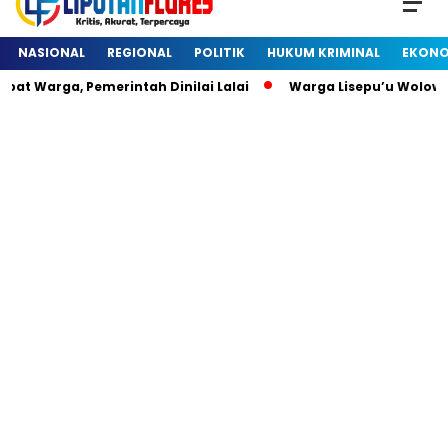
NASIONAL
REGIONAL
POLITIK
HUKUM KRIMINAL
EKONO
at Warga, Pemerintah Dinilai Lalai
Warga Lisepu’u Wolowa