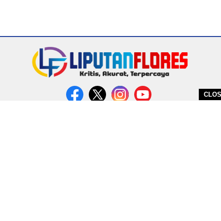
CLO
DITERBITKAN OLEH PT. MIRATIN GROUP INDONESIA
PEDOMAN MEDIA CYBER
REDAKSI
COPYRIGHT © 2026 LIPUTANFLORES.COM - ALL RIGHTS RESERVED