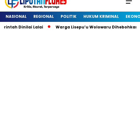
NASIONAL
REGIONAL
POLITIK
HUKUM KRIMINAL
EKONO
h Dinilai Lalai
Warga Lisepu’u Wolowaru Dihebohkan De