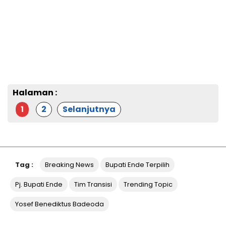
Halaman :
1
2
Selanjutnya
Tag :
Breaking News
Bupati Ende Terpilih
Pj. Bupati Ende
Tim Transisi
Trending Topic
Yosef Benediktus Badeoda