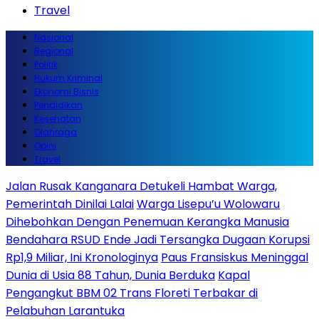
Travel
Nasional
Regional
Politik
Hukum Kriminal
Ekonomi Bisnis
Pendidikan
Kesehatan
Olahraga
Opini
Travel
Jalan Rusak Kanganara Detukeli Hambat Warga,
Pemerintah Dinilai Lalai
Warga Lisepu’u Wolowaru
Dihebohkan Dengan Penemuan Kerangka Manusia
Bendahara RSUD Ende Jadi Tersangka Dugaan Korupsi
Rp1,9 Miliar, Ini Kronologinya
Paus Fransiskus Meninggal
Dunia di Usia 88 Tahun, Dunia Berduka
Kapal
Pengangkut BBM 02 Trans Floreti Terbakar di
Pelabuhan Larantuka