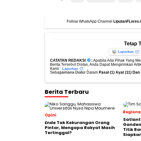
Follow WhatsApp Channel
LiputanFLores
Tetap 
Laporkan
CATATAN REDAKSI
:
Apabila Ada Pihak Yang Me
Berita Tersebut Diatas, Anda Dapat Mengirimkan Art
Kami
,
Laporkan
Sebagaimana Diatur Dalam
Pasal (1) Ayat (11) Da
Berita Terbaru
Regiona
Opini
Satlant
Ende Tak Kekurangan Orang
Ganden
Pintar, Mengapa Rakyat Masih
Titik R
Tertinggal?
Siapka