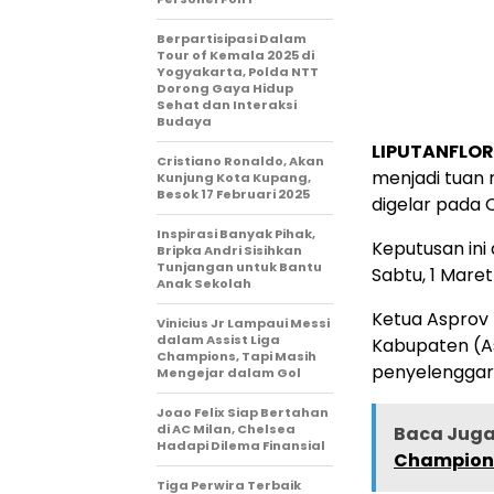
Berpartisipasi Dalam
Tour of Kemala 2025 di
Yogyakarta, Polda NTT
Dorong Gaya Hidup
Sehat dan Interaksi
Budaya
LIPUTANFLOR
Cristiano Ronaldo, Akan
menjadi tuan 
Kunjung Kota Kupang,
Besok 17 Februari 2025
digelar pada
Inspirasi Banyak Pihak,
Keputusan ini
Bripka Andri Sisihkan
Tunjangan untuk Bantu
Sabtu, 1 Maret
Anak Sekolah
Ketua Asprov 
Vinicius Jr Lampaui Messi
dalam Assist Liga
Kabupaten (As
Champions, Tapi Masih
penyelenggar
Mengejar dalam Gol
Joao Felix Siap Bertahan
di AC Milan, Chelsea
Baca Juga 
Hadapi Dilema Finansial
Champions
Tiga Perwira Terbaik