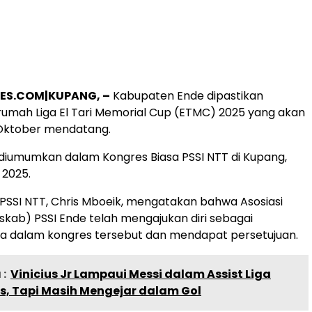
ES.COM|KUPANG, –
Kabupaten Ende dipastikan
rumah Liga El Tari Memorial Cup (ETMC) 2025 yang akan
 Oktober mendatang.
 diumumkan dalam Kongres Biasa PSSI NTT di Kupang,
 2025.
PSSI NTT, Chris Mboeik, mengatakan bahwa Asosiasi
kab) PSSI Ende telah mengajukan diri sebagai
a dalam kongres tersebut dan mendapat persetujuan.
:
Vinicius Jr Lampaui Messi dalam Assist Liga
, Tapi Masih Mengejar dalam Gol