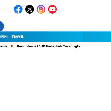
OPINI
TRAVEL
Bendahara RSUD Ende Jadi Tersangka Dugaan Korupsi Rp1,9 Mili