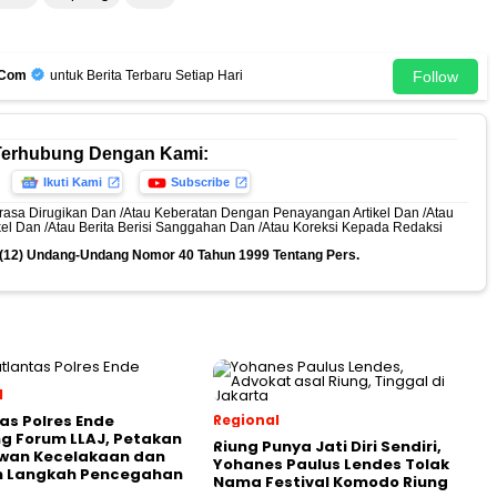
Follow
.Com
untuk Berita Terbaru Setiap Hari
Terhubung Dengan Kami:
Ikuti Kami
Subscribe
rasa Dirugikan Dan /Atau Keberatan Dengan Penayangan Artikel Dan /Atau
ikel Dan /Atau Berita Berisi Sanggahan Dan /Atau Koreksi Kepada Redaksi
n (12) Undang-Undang Nomor 40 Tahun 1999 Tentang Pers.
l
as Polres Ende
Regional
g Forum LLAJ, Petakan
Riung Punya Jati Diri Sendiri,
awan Kecelakaan dan
Yohanes Paulus Lendes Tolak
n Langkah Pencegahan
Nama Festival Komodo Riung