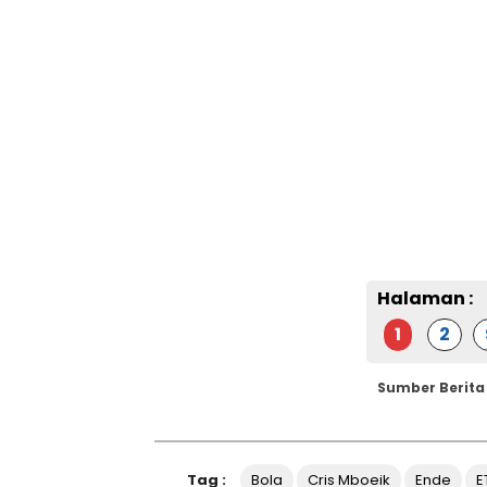
Halaman :
1
2
Sumber Berita
Tag :
Bola
Cris Mboeik
Ende
E