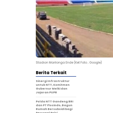
Stadion Marilonga Ende (Ket Foto ; Google)
Berita Terkait
Sinergi Infrastruktur
untuk NTT, Komitmen
Gubernur Melki dan
Jajaran PUPR
Polda NTT Gandeng BRI
dan PT Flosindo, Bagun
Rumah Bersubsidi bagi
Personel Polri