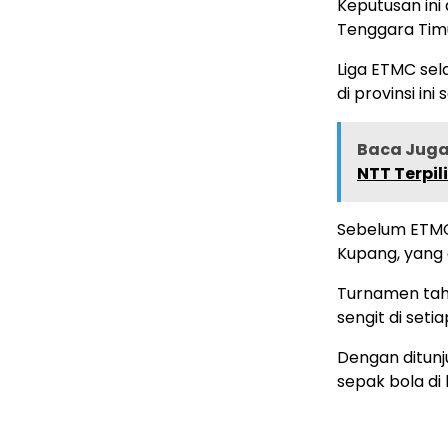
Keputusan ini
Tenggara Timu
Liga ETMC sel
di provinsi in
Baca Juga 
NTT Terpil
Sebelum ETMC 
Kupang, yang 
Turnamen tahu
sengit di setia
Dengan ditunj
sepak bola di