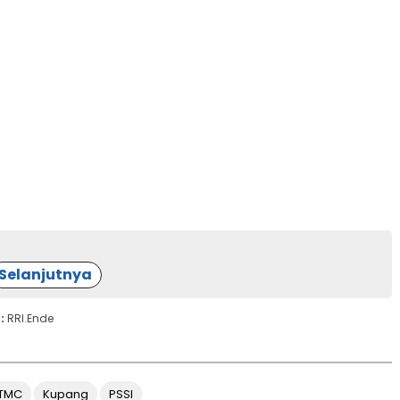
Selanjutnya
 :
RRI.Ende
TMC
Kupang
PSSI