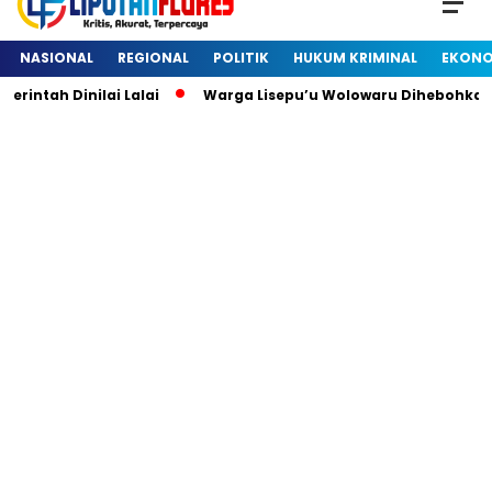
NASIONAL
REGIONAL
POLITIK
HUKUM KRIMINAL
EKONO
intah Dinilai Lalai
Warga Lisepu’u Wolowaru Dihebohkan