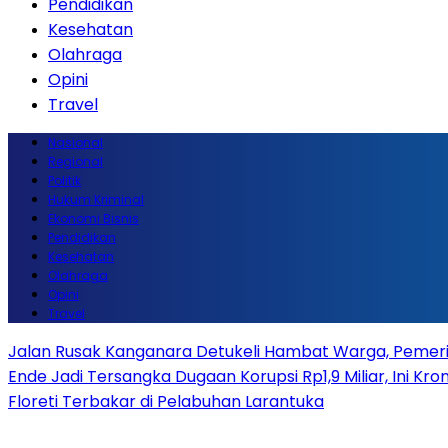
Pendidikan
Kesehatan
Olahraga
Opini
Travel
Nasional
Regional
Politik
Hukum Kriminal
Ekonomi Bisnis
Pendidikan
Kesehatan
Olahraga
Opini
Travel
Jalan Rusak Kanganara Detukeli Hambat Warga, Pemerint
Ende Jadi Tersangka Dugaan Korupsi Rp1,9 Miliar, Ini Kro
Floreti Terbakar di Pelabuhan Larantuka