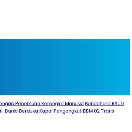
Dengan Penemuan Kerangka Manusia
Bendahara RSUD
un, Dunia Berduka
Kapal Pengangkut BBM 02 Trans