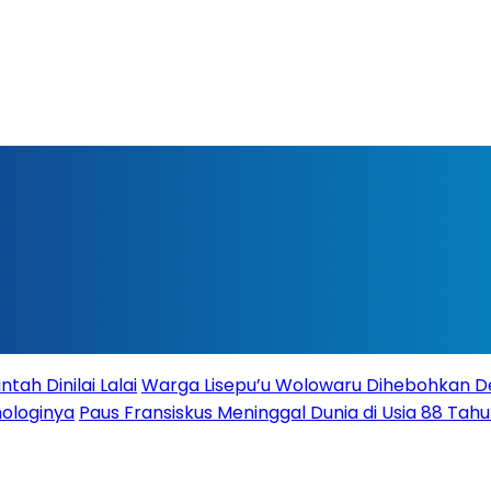
ah Dinilai Lalai
Warga Lisepu’u Wolowaru Dihebohkan 
nologinya
Paus Fransiskus Meninggal Dunia di Usia 88 Tah