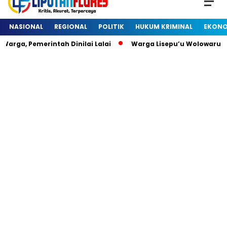
NASIONAL
REGIONAL
POLITIK
HUKUM KRIMINAL
EKONO
rga, Pemerintah Dinilai Lalai
Warga Lisepu’u Wolowaru D