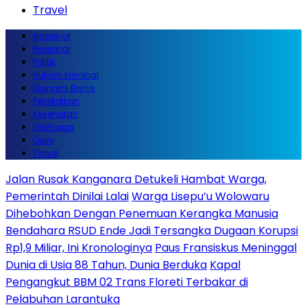
Travel
Nasional
Regional
Politik
Hukum Kriminal
Ekonomi Bisnis
Pendidikan
Kesehatan
Olahraga
Opini
Travel
Jalan Rusak Kanganara Detukeli Hambat Warga,
Pemerintah Dinilai Lalai
Warga Lisepu’u Wolowaru
Dihebohkan Dengan Penemuan Kerangka Manusia
Bendahara RSUD Ende Jadi Tersangka Dugaan Korupsi
Rp1,9 Miliar, Ini Kronologinya
Paus Fransiskus Meninggal
Dunia di Usia 88 Tahun, Dunia Berduka
Kapal
Pengangkut BBM 02 Trans Floreti Terbakar di
Pelabuhan Larantuka