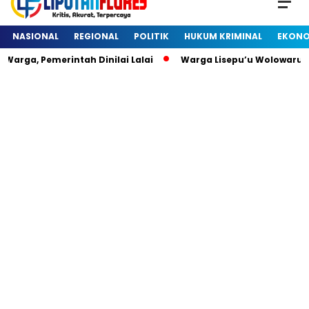
NASIONAL
REGIONAL
POLITIK
HUKUM KRIMINAL
EKONO
arga, Pemerintah Dinilai Lalai
Warga Lisepu’u Wolowaru 