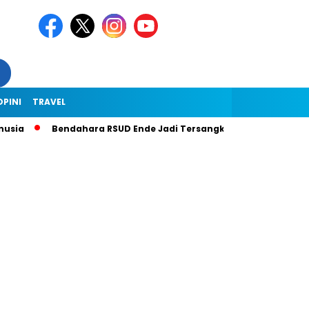
OPINI
TRAVEL
sia
Bendahara RSUD Ende Jadi Tersangka Dugaan Korupsi Rp1,