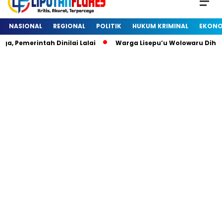
NASIONAL
REGIONAL
POLITIK
HUKUM KRIMINAL
EKONO
, Pemerintah Dinilai Lalai
Warga Lisepu’u Wolowaru Dihe