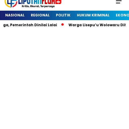
NASIONAL
REGIONAL
POLITIK
HUKUM KRIMINAL
EKONO
emerintah Dinilai Lalai
Warga Lisepu’u Wolowaru Diheboh