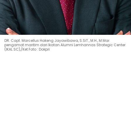
DR. Capt. Marcellus Hakeng Jayawibawa, S.SiT., M.H., M.Mar.
pengamat maritim dari Ikatan Alumni Lemhannas Strategic Center
(IKAL SC),/Ket Foto : Dokpri