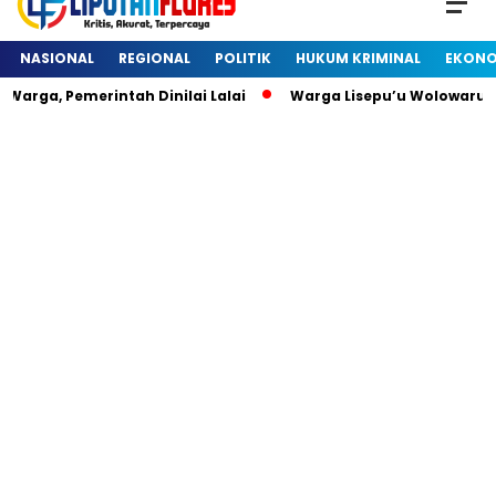
NASIONAL
REGIONAL
POLITIK
HUKUM KRIMINAL
EKONO
arga, Pemerintah Dinilai Lalai
Warga Lisepu’u Wolowaru 