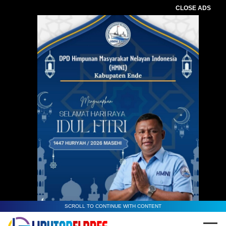
CLOSE ADS
Baca Juga :
Pasca Tragedi KMP Tunu
Pratama Jaya, Capt. Hakeng Desak
Audit Menyeluruh Armada Pelayaran
SCROLL TO CONTINUE WITH CONTENT