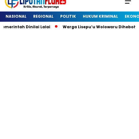
NASIONAL
REGIONAL
POLITIK
HUKUM KRIMINAL
EKONO
ntah Dinilai Lalai
Warga Lisepu’u Wolowaru Dihebohkan 