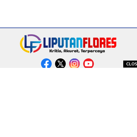
CLO
DITERBITKAN OLEH PT. MIRATIN GROUP INDONESIA
PEDOMAN MEDIA CYBER
REDAKSI
COPYRIGHT © 2026 LIPUTANFLORES.COM - ALL RIGHTS RESERVED