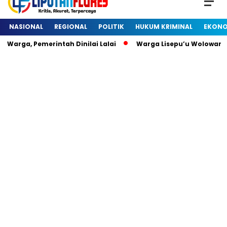
NASIONAL
REGIONAL
POLITIK
HUKUM KRIMINAL
EKONO
Warga, Pemerintah Dinilai Lalai
Warga Lisepu’u Wolowaru