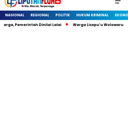
NASIONAL
REGIONAL
POLITIK
HUKUM KRIMINAL
EKONO
 Pemerintah Dinilai Lalai
Warga Lisepu’u Wolowaru Dihe