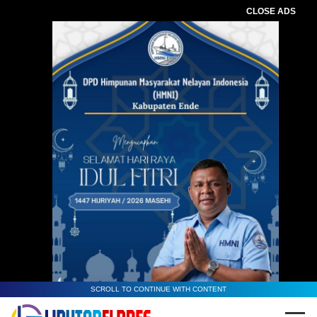
CLOSE ADS
Baca Juga :
Karolus Karni Lando
Dipercayakan DPP Perindo Jadi
Koordinator Bali - Nusra
SCROLL TO CONTINUE WITH CONTENT