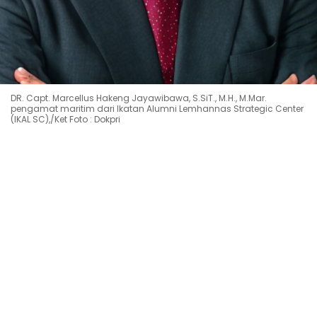
DR. Capt. Marcellus Hakeng Jayawibawa, S.SiT., M.H., M.Mar.
pengamat maritim dari Ikatan Alumni Lemhannas Strategic Center
(IKAL SC),/Ket Foto : Dokpri