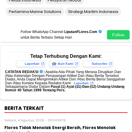
Pelaut Indonesia
Pelayaran Global
Pertamina Marine Solutions
Strategi Maritim Indonesia
Follow WhatsApp Channel
LiputanFLores.Com
Follow
untuk Berita Terbaru Setiap Hari
Tetap Terhubung Dengan Kami:
Laporkan
Ikuti Kami
Subscribe
CATATAN REDAKSI
:
Apabila Ada Pihak Yang Merasa Dirugikan Dan
/Atau Keberatan Dengan Penayangan Artikel Dan /Atau Berita Tersebut
Diatas, Anda Dapat Mengirimkan Artikel Dan /Atau Berita Berisi Sanggahan
Dan /Atau Koreksi Kepada Redaksi Kami
,
Laporkan
Sebagaimana Diatur Dalam
Pasal (1) Ayat (11) Dan (12) Undang-Undang
Nomor 40 Tahun 1999 Tentang Pers.
BERITA TERKAIT
Selasa, 4 Agustus 2026 - 09:34 WITA
Flores Tidak Menolak Energi Bersih, Flores Menolak