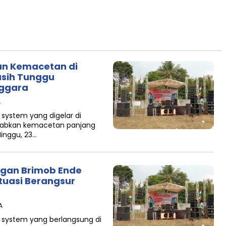
an Kemacetan di
asih Tunggu
nggara
A
system yang digelar di
babkan kemacetan panjang
Minggu, 23…
ngan Brimob Ende
tuasi Berangsur
A
 system yang berlangsung di