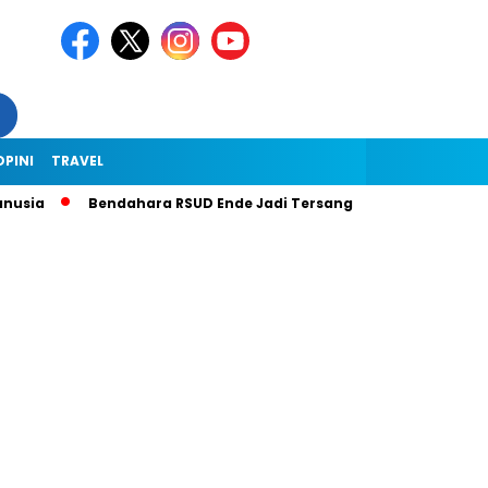
OPINI
TRAVEL
sia
Bendahara RSUD Ende Jadi Tersangka Dugaan Korupsi Rp1