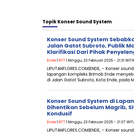
Topik
Konser Sound System
Konser Sound System Sebabk
Jalan Gatot Subroto, Publik M
Klarifikasi Dari Pihak Penyele
Ende
|
NTT
| Minggu, 23 Februari 2025 - 21:31 WIT
LIPUTANFLORES.COM|ENDE, – Konser sound 
lapangan kompleks Brimob Ende menye
di Jalan Gatot Subroto, Kota Ende, pada 
Konser Sound System di Lapa
Dihentikan Sebelum Magrib, Si
Kondusif
Ende
|
NTT
| Minggu, 23 Februari 2025 - 21:07 WIT
LIPUTANFLORES.COM|ENDE, – Konser sound