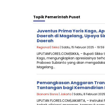
Topik
Pemerintah Pusat
Juventus Prima Yoris Kago, Ap
Daerah di Magelang, Upaya Si
Daerah
Regional
|
Sikka
| Sabtu, 15 Februari 2025 - 19:5
LIPUTANFLORES.COM|SIKKA, – Bupati Sikka te
Kago, mengungkapkan apresiasinya terha
Prabowo Subianto yang akan mengadakan 
Magelang…
Pemangkasan Anggaran Tran
Tantangan bagi Kemandirian 
Ekonomi Bisnis
|
Jakarta
| Sabtu, 8 Februari 2025
LIPUTAN FLORES.COM|JAKARTA, – Instruksi