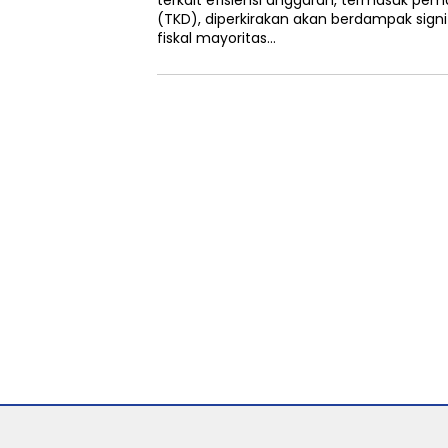
terkait efisiensi anggaran, termasuk pe
(TKD), diperkirakan akan berdampak signi
fiskal mayoritas…