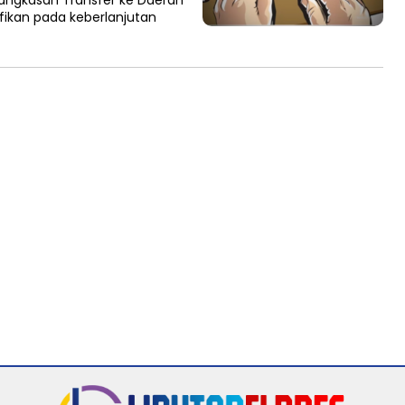
mangkasan Transfer ke Daerah
fikan pada keberlanjutan