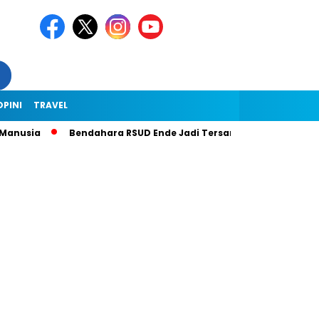
OPINI
TRAVEL
anusia
Bendahara RSUD Ende Jadi Tersangka Dugaan Korupsi R