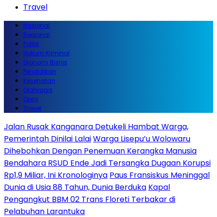
Travel
Nasional
Regional
Politik
Hukum Kriminal
Ekonomi Bisnis
Pendidikan
Kesehatan
Olahraga
Opini
Travel
Jalan Rusak Kanganara Detukeli Hambat Warga,
Pemerintah Dinilai Lalai
Warga Lisepu’u Wolowaru
Dihebohkan Dengan Penemuan Kerangka Manusia
Bendahara RSUD Ende Jadi Tersangka Dugaan Korupsi
Rp1,9 Miliar, Ini Kronologinya
Paus Fransiskus Meninggal
Dunia di Usia 88 Tahun, Dunia Berduka
Kapal
Pengangkut BBM 02 Trans Floreti Terbakar di
Pelabuhan Larantuka