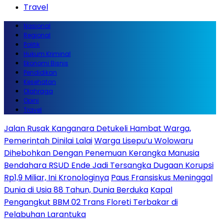
Travel
Nasional
Regional
Politik
Hukum Kriminal
Ekonomi Bisnis
Pendidikan
Kesehatan
Olahraga
Opini
Travel
Jalan Rusak Kanganara Detukeli Hambat Warga,
Pemerintah Dinilai Lalai
Warga Lisepu’u Wolowaru
Dihebohkan Dengan Penemuan Kerangka Manusia
Bendahara RSUD Ende Jadi Tersangka Dugaan Korupsi
Rp1,9 Miliar, Ini Kronologinya
Paus Fransiskus Meninggal
Dunia di Usia 88 Tahun, Dunia Berduka
Kapal
Pengangkut BBM 02 Trans Floreti Terbakar di
Pelabuhan Larantuka