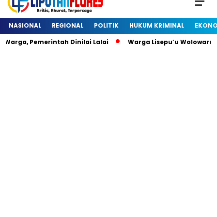
NASIONAL
REGIONAL
POLITIK
HUKUM KRIMINAL
EKONO
arga, Pemerintah Dinilai Lalai
Warga Lisepu’u Wolowaru 