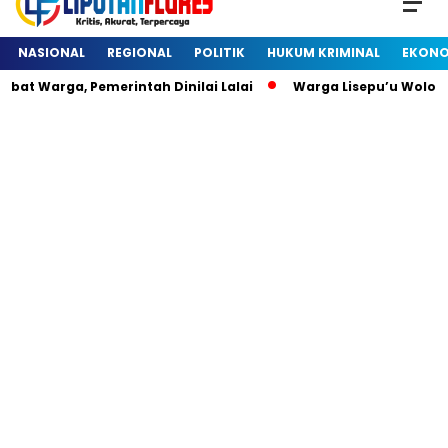
NASIONAL
REGIONAL
POLITIK
HUKUM KRIMINAL
EKONO
at Warga, Pemerintah Dinilai Lalai
Warga Lisepu’u Wolow