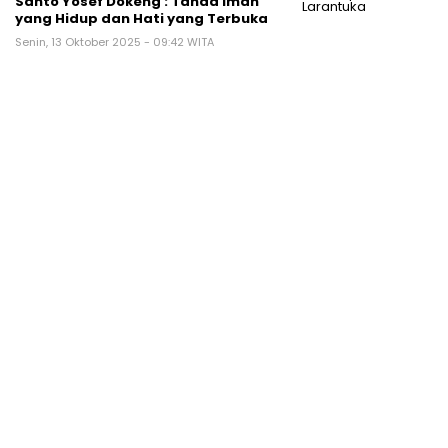
Santo Yosef Dokeng : Tanda Iman
yang Hidup dan Hati yang Terbuka
Senin, 13 Oktober 2025 - 09:42 WITA