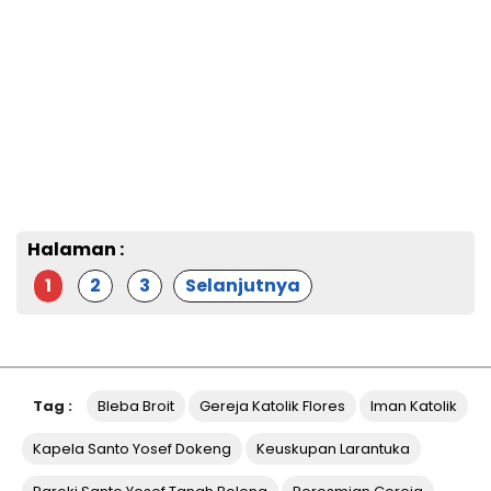
Halaman :
1
2
3
Selanjutnya
Tag :
Bleba Broit
Gereja Katolik Flores
Iman Katolik
Kapela Santo Yosef Dokeng
Keuskupan Larantuka