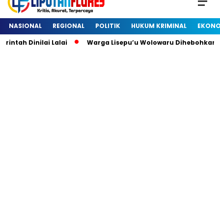
NASIONAL
REGIONAL
POLITIK
HUKUM KRIMINAL
EKONO
ah Dinilai Lalai
Warga Lisepu’u Wolowaru Dihebohkan De