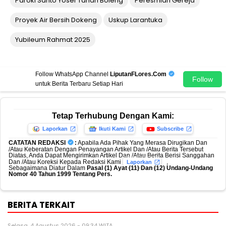
Paroki Santo Yosef Tanah Boleng
Peresmian Gereja
Proyek Air Bersih Dokeng
Uskup Larantuka
Yubileum Rahmat 2025
Follow WhatsApp Channel
LiputanFLores.Com
Follow
untuk Berita Terbaru Setiap Hari
Tetap Terhubung Dengan Kami:
Laporkan
Ikuti Kami
Subscribe
CATATAN REDAKSI
:
Apabila Ada Pihak Yang Merasa Dirugikan Dan
/Atau Keberatan Dengan Penayangan Artikel Dan /Atau Berita Tersebut
Diatas, Anda Dapat Mengirimkan Artikel Dan /Atau Berita Berisi Sanggahan
Dan /Atau Koreksi Kepada Redaksi Kami
,
Laporkan
Sebagaimana Diatur Dalam
Pasal (1) Ayat (11) Dan (12) Undang-Undang
Nomor 40 Tahun 1999 Tentang Pers.
BERITA TERKAIT
Selasa, 4 Agustus 2026 - 09:34 WITA