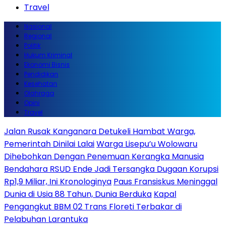
Travel
Nasional
Regional
Politik
Hukum Kriminal
Ekonomi Bisnis
Pendidikan
Kesehatan
Olahraga
Opini
Travel
Jalan Rusak Kanganara Detukeli Hambat Warga,
Pemerintah Dinilai Lalai
Warga Lisepu’u Wolowaru
Dihebohkan Dengan Penemuan Kerangka Manusia
Bendahara RSUD Ende Jadi Tersangka Dugaan Korupsi
Rp1,9 Miliar, Ini Kronologinya
Paus Fransiskus Meninggal
Dunia di Usia 88 Tahun, Dunia Berduka
Kapal
Pengangkut BBM 02 Trans Floreti Terbakar di
Pelabuhan Larantuka