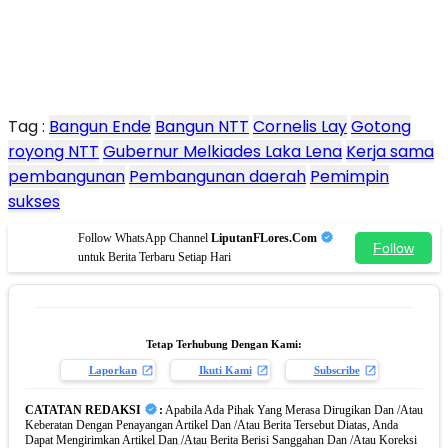
Tag :
Bangun Ende
Bangun NTT
Cornelis Lay
Gotong
royong NTT
Gubernur Melkiades Laka Lena
Kerja sama
pembangunan
Pembangunan daerah
Pemimpin
sukses
Follow WhatsApp Channel
LiputanFLores.Com
Follow
untuk Berita Terbaru Setiap Hari
Tetap Terhubung Dengan Kami:
Laporkan
Ikuti Kami
Subscribe
CATATAN REDAKSI
:
Apabila Ada Pihak Yang Merasa Dirugikan Dan /Atau
Keberatan Dengan Penayangan Artikel Dan /Atau Berita Tersebut Diatas, Anda
Dapat Mengirimkan Artikel Dan /Atau Berita Berisi Sanggahan Dan /Atau Koreksi