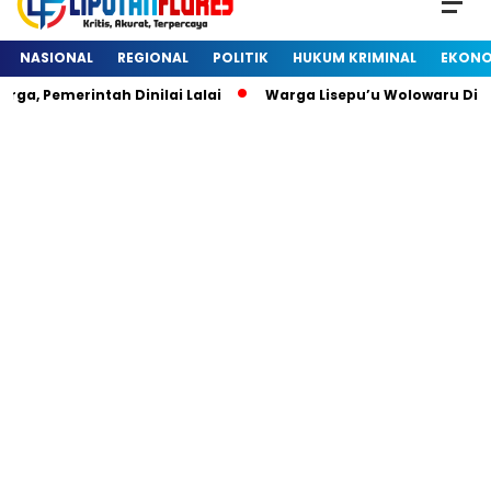
NASIONAL
REGIONAL
POLITIK
HUKUM KRIMINAL
EKONO
 Pemerintah Dinilai Lalai
Warga Lisepu’u Wolowaru Diheb