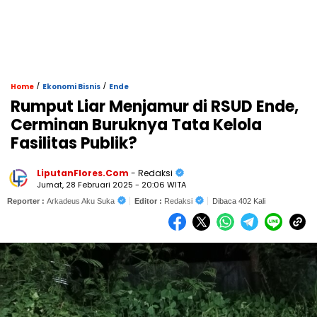
/
/
Home
Ekonomi Bisnis
Ende
Rumput Liar Menjamur di RSUD Ende,
Cerminan Buruknya Tata Kelola
Fasilitas Publik?
LiputanFlores.Com
- Redaksi
Jumat, 28 Februari 2025 - 20:06 WITA
Reporter :
Arkadeus Aku Suka
Editor :
Redaksi
Dibaca 402 Kali