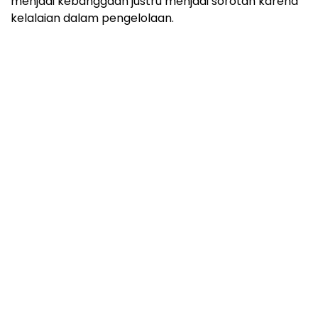
menjadi kebanggaan justru menjadi sorotan karena
kelalaian dalam pengelolaan.