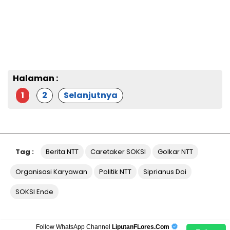
Halaman :
1
2
Selanjutnya
Tag :
Berita NTT
Caretaker SOKSI
Golkar NTT
Organisasi Karyawan
Politik NTT
Siprianus Doi
SOKSI Ende
Follow WhatsApp Channel
LiputanFLores.Com