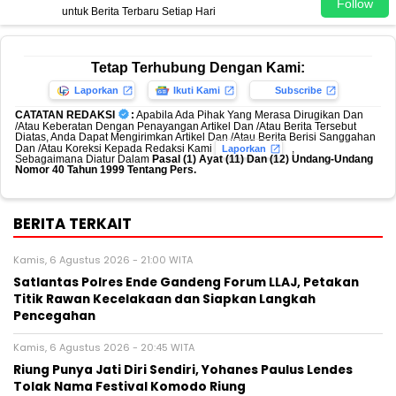
Follow
untuk Berita Terbaru Setiap Hari
Tetap Terhubung Dengan Kami:
Laporkan
Ikuti Kami
Subscribe
CATATAN REDAKSI
:
Apabila Ada Pihak Yang Merasa Dirugikan Dan
/Atau Keberatan Dengan Penayangan Artikel Dan /Atau Berita Tersebut
Diatas, Anda Dapat Mengirimkan Artikel Dan /Atau Berita Berisi Sanggahan
Dan /Atau Koreksi Kepada Redaksi Kami
,
Laporkan
Sebagaimana Diatur Dalam
Pasal (1) Ayat (11) Dan (12) Undang-Undang
Nomor 40 Tahun 1999 Tentang Pers.
BERITA TERKAIT
Kamis, 6 Agustus 2026 - 21:00 WITA
Satlantas Polres Ende Gandeng Forum LLAJ, Petakan
Titik Rawan Kecelakaan dan Siapkan Langkah
Pencegahan
Kamis, 6 Agustus 2026 - 20:45 WITA
Riung Punya Jati Diri Sendiri, Yohanes Paulus Lendes
Tolak Nama Festival Komodo Riung