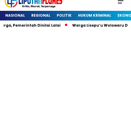
NASIONAL
REGIONAL
POLITIK
HUKUM KRIMINAL
EKONO
 Pemerintah Dinilai Lalai
Warga Lisepu’u Wolowaru Diheb