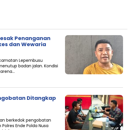
 Desak Penanganan
pkes dan Wewaria
 Kecamatan Lepembusu
 menutup badan jalan. Kondisi
karena…
ngobatan Ditangkap
puan berkedok pengobatan
an Polres Ende Polda Nusa