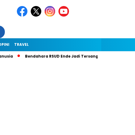
OPINI
TRAVEL
usia
Bendahara RSUD Ende Jadi Tersangka Dugaan Korupsi Rp1